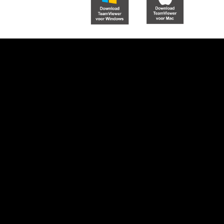
Telefonisch contact?
Iedere werkdag tussen 8:30 en 17:00 uu
Bel:
(058) 2987155
Nav