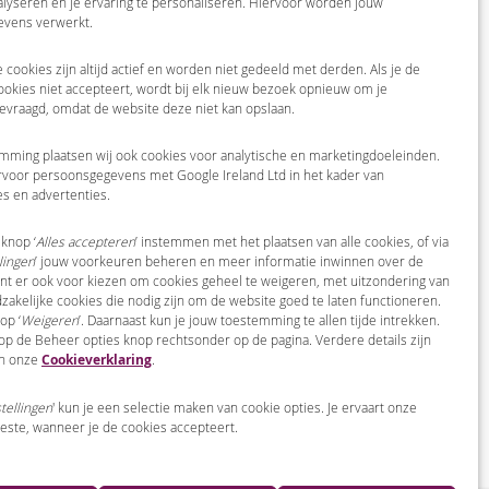
alyseren en je ervaring te personaliseren. Hiervoor worden jouw
vens verwerkt.
 cookies zijn altijd actief en worden niet gedeeld met derden. Als je de
ookies niet accepteert, wordt bij elk nieuw bezoek opnieuw om je
 jou ingevulde gegevens. Informatie
evraagd, omdat de website deze niet kan opslaan.
verklaring
.
mming plaatsen wij ook cookies voor analytische en marketingdoeleinden.
rvoor persoonsgegevens met Google Ireland Ltd in het kader van
es en advertenties.
 knop ‘
Alles accepteren
’ instemmen met het plaatsen van alle cookies, of via
lingen
’ jouw voorkeuren beheren en meer informatie inwinnen over de
unt er ook voor kiezen om cookies geheel te weigeren, met uitzondering van
dzakelijke cookies die nodig zijn om de website goed te laten functioneren.
op ‘
Weigeren
’. Daarnaast kun je jouw toestemming te allen tijde intrekken.
 op de Beheer opties knop rechtsonder op de pagina. Verdere details zijn
in onze
Cookieverklaring
.
ltime support of toegang tot andere
tellingen
' kun je een selectie maken van cookie opties. Je ervaart onze
este, wanneer je de cookies accepteert.