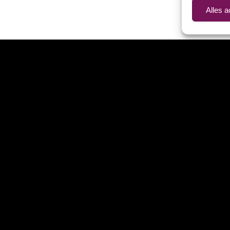
Alles 
r kun je ons telefonisch bereiken. Wij staan je graag te woord.
igeer naar
Download Teamview