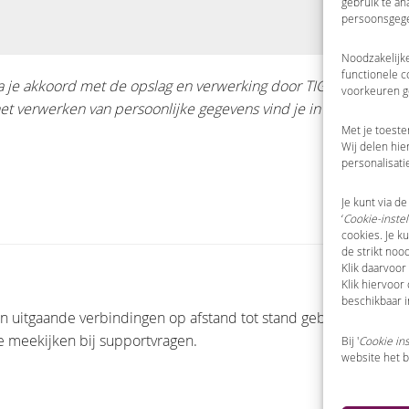
gebruik te an
persoonsgege
Noodzakelijke
functionele c
ga je akkoord met de opslag en verwerking door TIG van de door
voorkeuren g
et verwerken van persoonlijke gegevens vind je in onze
privacy
Met je toeste
Wij delen hie
personalisati
Je kunt via de
‘
Cookie-instel
cookies. Je k
de strikt noo
Klik daarvoor 
Klik hiervoor
beschikbaar 
itgaande verbindingen op afstand tot stand gebracht voor rea
e meekijken bij supportvragen.
Bij '
Cookie ins
website het b