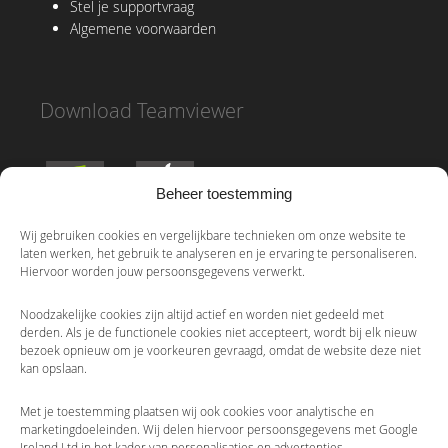
Stel je supportvraag
Algemene voorwaarden
Download Teamviewer
Beheer toestemming
Wij gebruiken cookies en vergelijkbare technieken om onze website te
laten werken, het gebruik te analyseren en je ervaring te personaliseren.
Hiervoor worden jouw persoonsgegevens verwerkt.
Contact
Noodzakelijke cookies zijn altijd actief en worden niet gedeeld met
derden. Als je de functionele cookies niet accepteert, wordt bij elk nieuw
Adres
bezoek opnieuw om je voorkeuren gevraagd, omdat de website deze niet
Boreelplein 40
kan opslaan.
7411 EH Deventer
KvK-nr. 30232815
Met je toestemming plaatsen wij ook cookies voor analytische en
marketingdoeleinden. Wij delen hiervoor persoonsgegevens met Google
(058) 2987155
Ireland Ltd in het kader van personalisaties en advertenties.