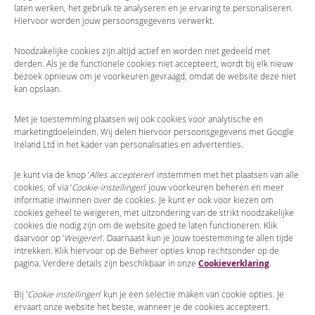
laten werken, het gebruik te analyseren en je ervaring te personaliseren.
Hiervoor worden jouw persoonsgegevens verwerkt.
Contact
Noodzakelijke cookies zijn altijd actief en worden niet gedeeld met
derden. Als je de functionele cookies niet accepteert, wordt bij elk nieuw
Adres
bezoek opnieuw om je voorkeuren gevraagd, omdat de website deze niet
Boreelplein 40
kan opslaan.
7411 EH Deventer
KvK-nr. 30232815
Met je toestemming plaatsen wij ook cookies voor analytische en
marketingdoeleinden. Wij delen hiervoor persoonsgegevens met Google
(058) 2987155
Ireland Ltd in het kader van personalisaties en advertenties.
info@tignl.eu
Stel je supportvraag
Je kunt via de knop ‘
Alles accepteren
’ instemmen met het plaatsen van alle
cookies, of via ‘
Cookie-instellingen
’ jouw voorkeuren beheren en meer
tignl.eu
informatie inwinnen over de cookies. Je kunt er ook voor kiezen om
cookies geheel te weigeren, met uitzondering van de strikt noodzakelijke
cookies die nodig zijn om de website goed te laten functioneren. Klik
daarvoor op ‘
Weigeren
’. Daarnaast kun je jouw toestemming te allen tijde
intrekken. Klik hiervoor op de Beheer opties knop rechtsonder op de
pagina. Verdere details zijn beschikbaar in onze
Cookieverklaring
.
© 2024 | The Implementation Group |
Disclaimer
|
Bij '
Cookie instellingen
' kun je een selectie maken van cookie opties. Je
ervaart onze website het beste, wanneer je de cookies accepteert.